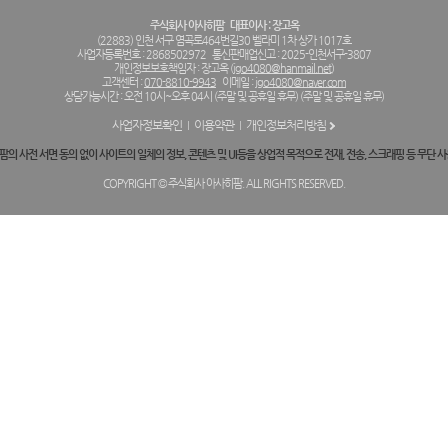
주식회사 아사히팜
대표이사 : 장고옥
(22883) 인천 서구 염곡로464번길30 벨라미 1차 상가 1017호
사업자등록번호 : 2868502972
통신판매업신고 : 2025-인천서구-3807
개인정보보호책임자 : 장고옥 (
jgo4080@hanmail.net
)
고객센터 :
070-8810-9943
이메일 :
jgo4080@naver.com
상담가능시간 : 오전 10시~오후 04시 (주말 및 공휴일 휴무) (주말 및 공휴일 휴무)
사업자정보확인
이용약관
개인정보처리방침
의 사전 서면 동의 없이 사이트의 일체의 정보, 콘텐츠 및 UI등을 상업적 목적으로 전재, 전송, 스크래핑 등 무단 사
COPYRIGHT © 주식회사 아사히팜. ALL RIGHTS RESERVED.