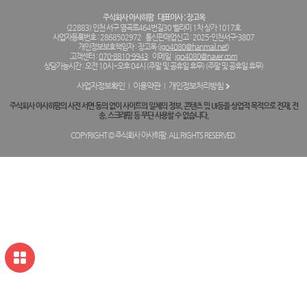
주식회사 아사히팜
대표이사 : 장고옥
(22883) 인천 서구 염곡로464번길30 벨라미 1차 상가 1017호
사업자등록번호 : 2868502972
통신판매업신고 : 2025-인천서구-3807
개인정보보호책임자 : 장고옥 (
jgo4080@hanmail.net
)
고객센터 :
070-8810-9943
이메일 :
jgo4080@naver.com
상담가능시간 : 오전 10시~오후 04시 (주말 및 공휴일 휴무) (주말 및 공휴일 휴무)
사업자정보확인
이용약관
개인정보처리방침
주식회사 아사히팜의 사전 서면 동의 없이 사이트의 일체의 정보, 콘텐츠 및 UI등을 상업적 목적으로 전재, 전
송, 스크래핑 등 무단 사용할 수 없습니다.
COPYRIGHT © 주식회사 아사히팜. ALL RIGHTS RESERVED.