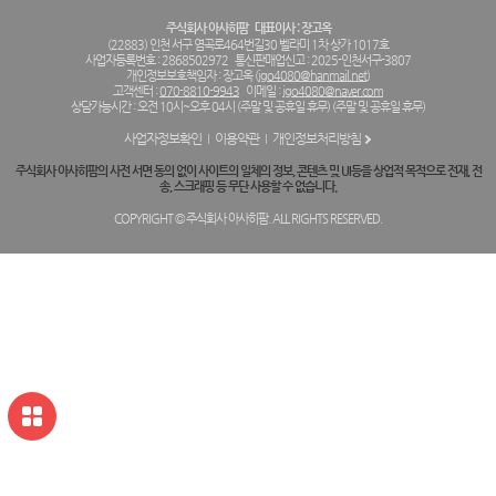
주식회사 아사히팜
대표이사 : 장고옥
(22883) 인천 서구 염곡로464번길30 벨라미 1차 상가 1017호
사업자등록번호 : 2868502972
통신판매업신고 : 2025-인천서구-3807
개인정보보호책임자 : 장고옥 (
jgo4080@hanmail.net
)
고객센터 :
070-8810-9943
이메일 :
jgo4080@naver.com
상담가능시간 : 오전 10시~오후 04시 (주말 및 공휴일 휴무) (주말 및 공휴일 휴무)
사업자정보확인
이용약관
개인정보처리방침
주식회사 아사히팜의 사전 서면 동의 없이 사이트의 일체의 정보, 콘텐츠 및 UI등을 상업적 목적으로 전재, 전
송, 스크래핑 등 무단 사용할 수 없습니다.
COPYRIGHT © 주식회사 아사히팜. ALL RIGHTS RESERVED.