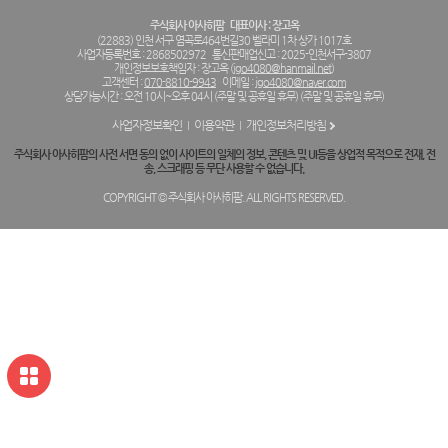
주식회사 아사히팜
대표이사 : 장고옥
(22883) 인천 서구 염곡로464번길30 벨라미 1차 상가 1017호
사업자등록번호 : 2868502972
통신판매업신고 : 2025-인천서구-3807
개인정보보호책임자 : 장고옥 (
jgo4080@hanmail.net
)
고객센터 :
070-8810-9943
이메일 :
jgo4080@naver.com
상담가능시간 : 오전 10시~오후 04시 (주말 및 공휴일 휴무) (주말 및 공휴일 휴무)
사업자정보확인
이용약관
개인정보처리방침
주식회사 아사히팜의 사전 서면 동의 없이 사이트의 일체의 정보, 콘텐츠 및 UI등을 상업적 목적으로 전재, 전
송, 스크래핑 등 무단 사용할 수 없습니다.
COPYRIGHT © 주식회사 아사히팜. ALL RIGHTS RESERVED.