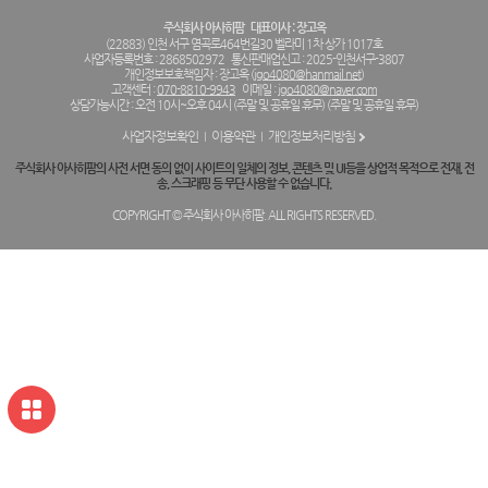
주식회사 아사히팜
대표이사 : 장고옥
(22883) 인천 서구 염곡로464번길30 벨라미 1차 상가 1017호
사업자등록번호 : 2868502972
통신판매업신고 : 2025-인천서구-3807
개인정보보호책임자 : 장고옥 (
jgo4080@hanmail.net
)
고객센터 :
070-8810-9943
이메일 :
jgo4080@naver.com
상담가능시간 : 오전 10시~오후 04시 (주말 및 공휴일 휴무) (주말 및 공휴일 휴무)
사업자정보확인
이용약관
개인정보처리방침
주식회사 아사히팜의 사전 서면 동의 없이 사이트의 일체의 정보, 콘텐츠 및 UI등을 상업적 목적으로 전재, 전
송, 스크래핑 등 무단 사용할 수 없습니다.
COPYRIGHT © 주식회사 아사히팜. ALL RIGHTS RESERVED.