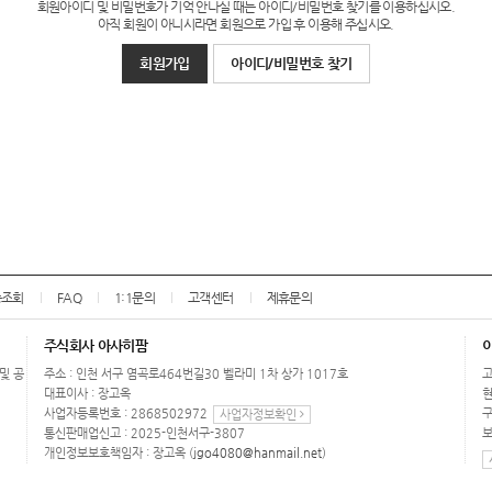
회원아이디 및 비밀번호가 기억 안나실 때는 아이디/비밀번호 찾기를 이용하십시오.
아직 회원이 아니시라면 회원으로 가입 후 이용해 주십시오.
회원가입
아이디/비밀번호 찾기
송조회
FAQ
1:1문의
고객센터
제휴문의
주식회사 아사히팜
 및 공
주소 : 인천 서구 염곡로464번길30 벨라미 1차 상가 1017호
고
대표이사 : 장고옥
현
사업자등록번호 : 2868502972
구
사업자정보확인
통신판매업신고 : 2025-인천서구-3807
보
개인정보보호책임자 : 장고옥 (
jgo4080@hanmail.net
)