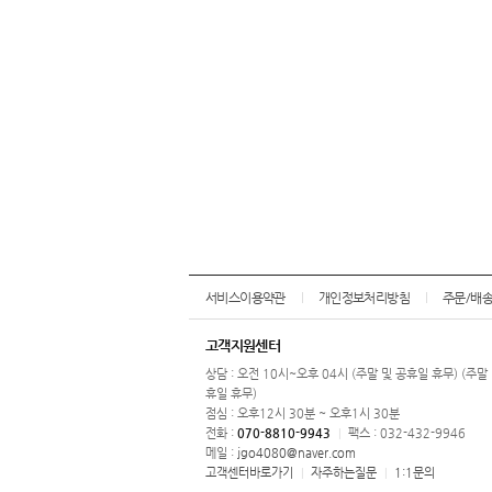
서비스이용약관
개인정보처리방침
주문/배
고객지원센터
상담 : 오전 10시~오후 04시 (주말 및 공휴일 휴무) (주말
휴일 휴무)
점심 : 오후12시 30분 ~ 오후1시 30분
전화 :
070-8810-9943
팩스 : 032-432-9946
|
메일 :
jgo4080@naver.com
고객센터바로가기
자주하는질문
1:1문의
|
|