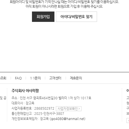
회원아이디 및 비밀번호가 기억 안나실 때는 아이디/비밀번호 찾기를 이용하십시오.
아직 회원이 아니시라면 회원으로 가입 후 이용해 주십시오.
회원가입
아이디/비밀번호 찾기
송조회
FAQ
1:1문의
고객센터
제휴문의
주식회사 아사히팜
 및 공
주소 : 인천 서구 염곡로464번길30 벨라미 1차 상가 1017호
고
대표이사 : 장고옥
현
사업자등록번호 : 2868502972
구
사업자정보확인
통신판매업신고 : 2025-인천서구-3807
보
개인정보보호책임자 : 장고옥 (
jgo4080@hanmail.net
)