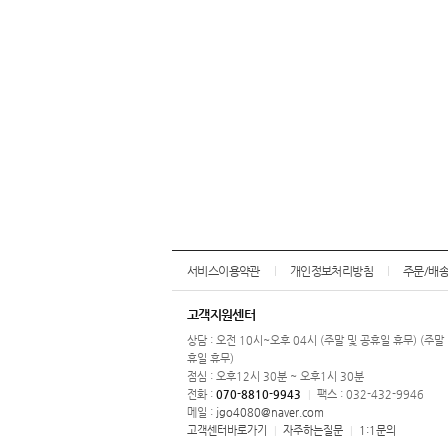
서비스이용약관
개인정보처리방침
주문/배
고객지원센터
상담 : 오전 10시~오후 04시 (주말 및 공휴일 휴무) (주말
휴일 휴무)
점심 : 오후12시 30분 ~ 오후1시 30분
전화 :
070-8810-9943
팩스 : 032-432-9946
|
메일 :
jgo4080@naver.com
고객센터바로가기
자주하는질문
1:1문의
|
|