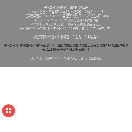
주식회사 아사히팜
대표이사 : 장고옥
(22883) 인천 서구 염곡로464번길30 벨라미 1차 상가 1017호
사업자등록번호 : 2868502972
통신판매업신고 : 2025-인천서구-3807
개인정보보호책임자 : 장고옥 (
jgo4080@hanmail.net
)
고객센터 :
070-8810-9943
이메일 :
jgo4080@naver.com
상담가능시간 : 오전 10시~오후 04시 (주말 및 공휴일 휴무) (주말 및 공휴일 휴무)
사업자정보확인
이용약관
개인정보처리방침
주식회사 아사히팜의 사전 서면 동의 없이 사이트의 일체의 정보, 콘텐츠 및 UI등을 상업적 목적으로 전재, 전
송, 스크래핑 등 무단 사용할 수 없습니다.
COPYRIGHT © 주식회사 아사히팜. ALL RIGHTS RESERVED.