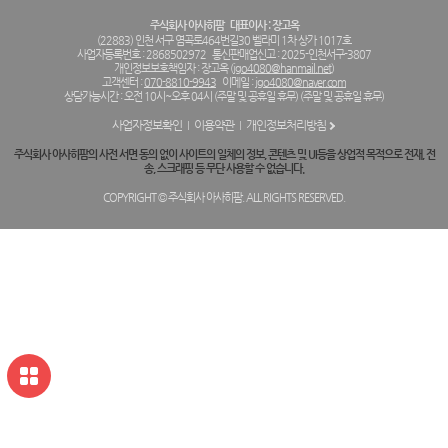
주식회사 아사히팜
대표이사 : 장고옥
(22883) 인천 서구 염곡로464번길30 벨라미 1차 상가 1017호
사업자등록번호 : 2868502972
통신판매업신고 : 2025-인천서구-3807
개인정보보호책임자 : 장고옥 (
jgo4080@hanmail.net
)
고객센터 :
070-8810-9943
이메일 :
jgo4080@naver.com
상담가능시간 : 오전 10시~오후 04시 (주말 및 공휴일 휴무) (주말 및 공휴일 휴무)
사업자정보확인
이용약관
개인정보처리방침
주식회사 아사히팜의 사전 서면 동의 없이 사이트의 일체의 정보, 콘텐츠 및 UI등을 상업적 목적으로 전재, 전
송, 스크래핑 등 무단 사용할 수 없습니다.
COPYRIGHT © 주식회사 아사히팜. ALL RIGHTS RESERVED.