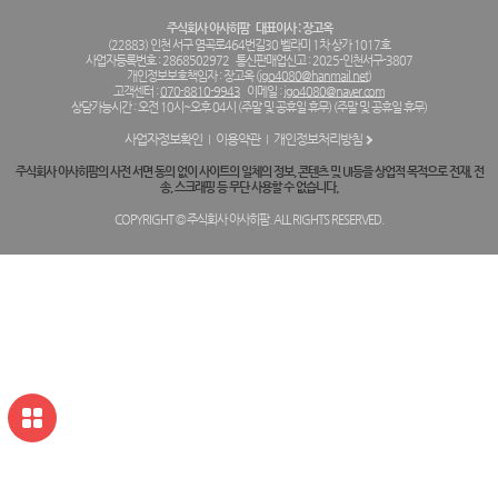
주식회사 아사히팜
대표이사 : 장고옥
(22883) 인천 서구 염곡로464번길30 벨라미 1차 상가 1017호
사업자등록번호 : 2868502972
통신판매업신고 : 2025-인천서구-3807
개인정보보호책임자 : 장고옥 (
jgo4080@hanmail.net
)
고객센터 :
070-8810-9943
이메일 :
jgo4080@naver.com
상담가능시간 : 오전 10시~오후 04시 (주말 및 공휴일 휴무) (주말 및 공휴일 휴무)
사업자정보확인
이용약관
개인정보처리방침
주식회사 아사히팜의 사전 서면 동의 없이 사이트의 일체의 정보, 콘텐츠 및 UI등을 상업적 목적으로 전재, 전
송, 스크래핑 등 무단 사용할 수 없습니다.
COPYRIGHT © 주식회사 아사히팜. ALL RIGHTS RESERVED.