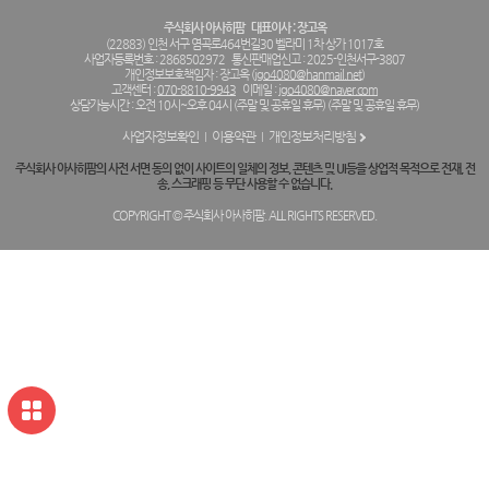
주식회사 아사히팜
대표이사 : 장고옥
(22883) 인천 서구 염곡로464번길30 벨라미 1차 상가 1017호
사업자등록번호 : 2868502972
통신판매업신고 : 2025-인천서구-3807
개인정보보호책임자 : 장고옥 (
jgo4080@hanmail.net
)
고객센터 :
070-8810-9943
이메일 :
jgo4080@naver.com
상담가능시간 : 오전 10시~오후 04시 (주말 및 공휴일 휴무) (주말 및 공휴일 휴무)
사업자정보확인
이용약관
개인정보처리방침
주식회사 아사히팜의 사전 서면 동의 없이 사이트의 일체의 정보, 콘텐츠 및 UI등을 상업적 목적으로 전재, 전
송, 스크래핑 등 무단 사용할 수 없습니다.
COPYRIGHT © 주식회사 아사히팜. ALL RIGHTS RESERVED.