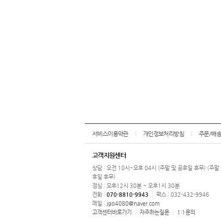
서비스이용약관
개인정보처리방침
주문/배
고객지원센터
상담 : 오전 10시~오후 04시 (주말 및 공휴일 휴무) (주말
휴일 휴무)
점심 : 오후12시 30분 ~ 오후1시 30분
전화 :
070-8810-9943
팩스 : 032-432-9946
|
메일 :
jgo4080@naver.com
고객센터바로가기
자주하는질문
1:1문의
|
|