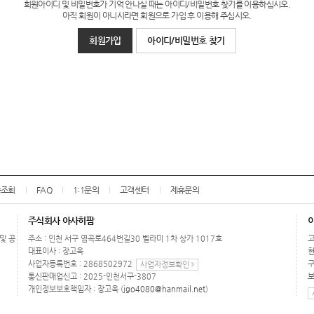
회원아이디 및 비밀번호가 기억 안나실 때는 아이디/비밀번호 찾기를 이용하십시오.
아직 회원이 아니시라면 회원으로 가입 후 이용해 주십시오.
회원가입
아이디/비밀번호 찾기
송조회
FAQ
1:1문의
고객센터
제휴문의
주식회사 아사히팜
 및 공
주소 : 인천 서구 염곡로464번길30 벨라미 1차 상가 1017호
고
대표이사 : 장고옥
현
사업자등록번호 : 2868502972
구
사업자정보확인
통신판매업신고 : 2025-인천서구-3807
보
개인정보보호책임자 : 장고옥 (
jgo4080@hanmail.net
)