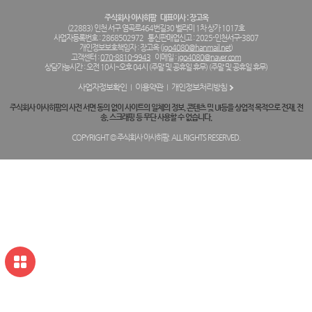
주식회사 아사히팜
대표이사 : 장고옥
(22883) 인천 서구 염곡로464번길30 벨라미 1차 상가 1017호
사업자등록번호 : 2868502972
통신판매업신고 : 2025-인천서구-3807
개인정보보호책임자 : 장고옥 (
jgo4080@hanmail.net
)
고객센터 :
070-8810-9943
이메일 :
jgo4080@naver.com
상담가능시간 : 오전 10시~오후 04시 (주말 및 공휴일 휴무) (주말 및 공휴일 휴무)
사업자정보확인
이용약관
개인정보처리방침
주식회사 아사히팜의 사전 서면 동의 없이 사이트의 일체의 정보, 콘텐츠 및 UI등을 상업적 목적으로 전재, 전
송, 스크래핑 등 무단 사용할 수 없습니다.
COPYRIGHT © 주식회사 아사히팜. ALL RIGHTS RESERVED.