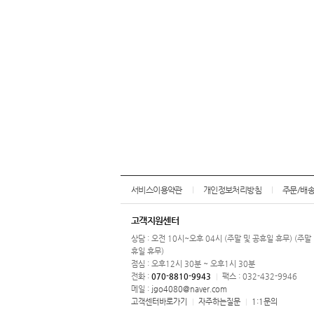
서비스이용약관
개인정보처리방침
주문/배
고객지원센터
상담 : 오전 10시~오후 04시 (주말 및 공휴일 휴무) (주말
휴일 휴무)
점심 : 오후12시 30분 ~ 오후1시 30분
전화 :
070-8810-9943
팩스 : 032-432-9946
|
메일 :
jgo4080@naver.com
고객센터바로가기
자주하는질문
1:1문의
|
|