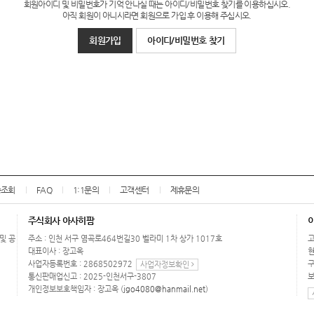
회원아이디 및 비밀번호가 기억 안나실 때는 아이디/비밀번호 찾기를 이용하십시오.
아직 회원이 아니시라면 회원으로 가입 후 이용해 주십시오.
회원가입
아이디/비밀번호 찾기
송조회
FAQ
1:1문의
고객센터
제휴문의
주식회사 아사히팜
 및 공
주소 : 인천 서구 염곡로464번길30 벨라미 1차 상가 1017호
고
대표이사 : 장고옥
현
사업자등록번호 : 2868502972
구
사업자정보확인
통신판매업신고 : 2025-인천서구-3807
보
개인정보보호책임자 : 장고옥 (
jgo4080@hanmail.net
)