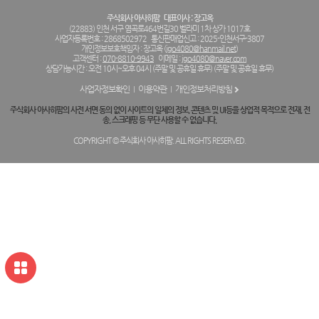
주식회사 아사히팜
대표이사 : 장고옥
(22883) 인천 서구 염곡로464번길30 벨라미 1차 상가 1017호
사업자등록번호 : 2868502972
통신판매업신고 : 2025-인천서구-3807
개인정보보호책임자 : 장고옥 (
jgo4080@hanmail.net
)
고객센터 :
070-8810-9943
이메일 :
jgo4080@naver.com
상담가능시간 : 오전 10시~오후 04시 (주말 및 공휴일 휴무) (주말 및 공휴일 휴무)
사업자정보확인
이용약관
개인정보처리방침
주식회사 아사히팜의 사전 서면 동의 없이 사이트의 일체의 정보, 콘텐츠 및 UI등을 상업적 목적으로 전재, 전
송, 스크래핑 등 무단 사용할 수 없습니다.
COPYRIGHT © 주식회사 아사히팜. ALL RIGHTS RESERVED.