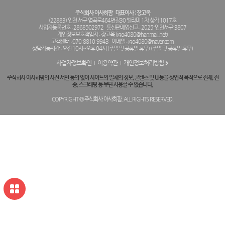
주식회사 아사히팜
대표이사 : 장고옥
(22883) 인천 서구 염곡로464번길30 벨라미 1차 상가 1017호
사업자등록번호 : 2868502972
통신판매업신고 : 2025-인천서구-3807
개인정보보호책임자 : 장고옥 (
jgo4080@hanmail.net
)
고객센터 :
070-8810-9943
이메일 :
jgo4080@naver.com
상담가능시간 : 오전 10시~오후 04시 (주말 및 공휴일 휴무) (주말 및 공휴일 휴무)
사업자정보확인
이용약관
개인정보처리방침
주식회사 아사히팜의 사전 서면 동의 없이 사이트의 일체의 정보, 콘텐츠 및 UI등을 상업적 목적으로 전재, 전
송, 스크래핑 등 무단 사용할 수 없습니다.
COPYRIGHT © 주식회사 아사히팜. ALL RIGHTS RESERVED.