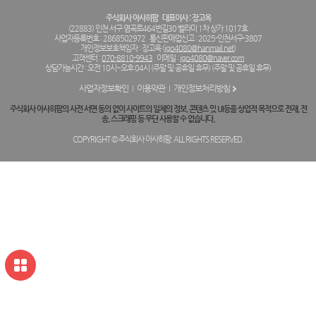
주식회사 아사히팜
대표이사 : 장고옥
(22883) 인천 서구 염곡로464번길30 벨라미 1차 상가 1017호
사업자등록번호 : 2868502972
통신판매업신고 : 2025-인천서구-3807
개인정보보호책임자 : 장고옥 (
jgo4080@hanmail.net
)
고객센터 :
070-8810-9943
이메일 :
jgo4080@naver.com
상담가능시간 : 오전 10시~오후 04시 (주말 및 공휴일 휴무) (주말 및 공휴일 휴무)
사업자정보확인
이용약관
개인정보처리방침
주식회사 아사히팜의 사전 서면 동의 없이 사이트의 일체의 정보, 콘텐츠 및 UI등을 상업적 목적으로 전재, 전
송, 스크래핑 등 무단 사용할 수 없습니다.
COPYRIGHT © 주식회사 아사히팜. ALL RIGHTS RESERVED.