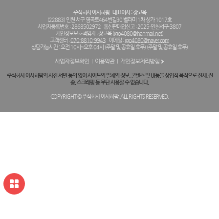
주식회사 아사히팜
대표이사 : 장고옥
(22883) 인천 서구 염곡로464번길30 벨라미 1차 상가 1017호
사업자등록번호 : 2868502972
통신판매업신고 : 2025-인천서구-3807
개인정보보호책임자 : 장고옥 (
jgo4080@hanmail.net
)
고객센터 :
070-8810-9943
이메일 :
jgo4080@naver.com
상담가능시간 : 오전 10시~오후 04시 (주말 및 공휴일 휴무) (주말 및 공휴일 휴무)
사업자정보확인
이용약관
개인정보처리방침
주식회사 아사히팜의 사전 서면 동의 없이 사이트의 일체의 정보, 콘텐츠 및 UI등을 상업적 목적으로 전재, 전
송, 스크래핑 등 무단 사용할 수 없습니다.
COPYRIGHT © 주식회사 아사히팜. ALL RIGHTS RESERVED.