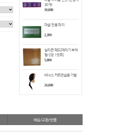
30개)
10,000
마샬 전용 파지
2,200
실리콘 패드[매직기 부착
형/2장 1셋트]
5,000
비너스 커트연습용 가발
24,000
배송/교환/반품