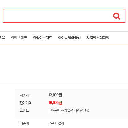
모음
일반브랜드
열펌이론자료
아이롱펌작품방
지역별스터디방
12,000원
시중가격
10,000원
판매가격
포인트
구매금액(추가옵션 제외)의 5%
배송비
주문시 결제