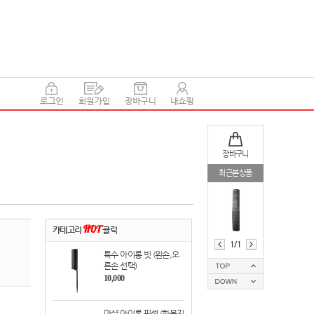
장바구니
최근본상품
카테고리
HOT
클릭
1/1
특수 아이롱 빗 (왼손,오
른손 선택)
10,000
마샬 아이롱 핀셋 (한봉지