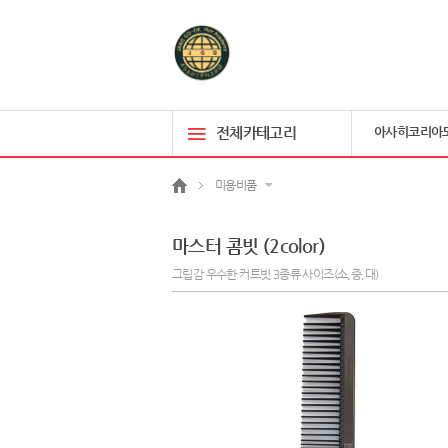
전체카테고리
아사히코리아
미용비품
마스터 콤빗 (2color)
그립감 우수한 커트빗 3종류 사이즈(소,중,대)