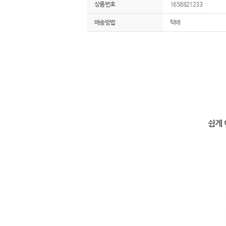
상품번호
1658821233
배송방법
택배
쉽게 