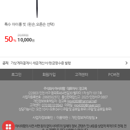
특수 아이롱 빗 (왼손,오른손 선택)
20,000원
50
10,000
%
원
공지
가상계좌결제시 세금계산서/현금영수증 발행
로그인
회원가입
고객센터
PC버전
주식회사 아사히팜
대표이사 : 장고옥
(22883) 인천 서구 염곡로464번길30 벨라미 1차 상가 1017호
사업자등록번호 : 2868502972
통신판매업신고 : 2025-인천서구-3807
개인정보보호책임자 : 장고옥 (
jgo4080@hanmail.net
)
고객센터 :
070-8810-9943
이메일 :
jgo4080@naver.com
상담가능시간 : 오전 10시~오후 04시 (주말 및 공휴일 휴무) (주말 및 공휴일 휴무)
사업자정보확인
이용약관
개인정보처리방침
주식회사 아사히팜의 사전 서면 동의 없이 사이트의 일체의 정보, 콘텐츠 및 UI등을 상업적 목적으로 전재, 전