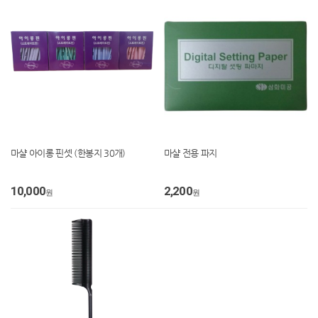
마샬 아이롱 핀셋 (한봉지 30개)
마샬 전용 파지
10,000
2,200
원
원