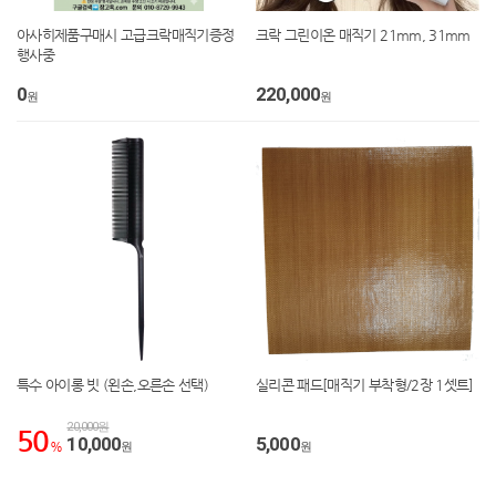
아사히제품구매시 고급크락매직기증정
크락 그린이온 매직기 21mm, 31mm
행사중
0
220,000
원
원
특수 아이롱 빗 (왼손,오른손 선택)
실리콘 패드[매직기 부착형/2장 1셋트]
20,000원
50
10,000
5,000
%
원
원