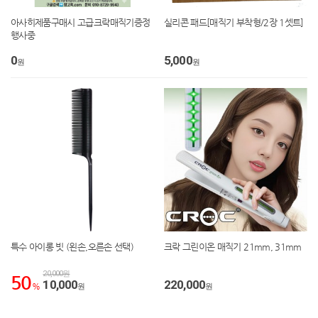
아사히제품구매시 고급크락매직기증정
실리콘 패드[매직기 부착형/2장 1셋트]
행사중
0
5,000
원
원
특수 아이롱 빗 (왼손,오른손 선택)
크락 그린이온 매직기 21mm, 31mm
20,000원
50
10,000
220,000
%
원
원