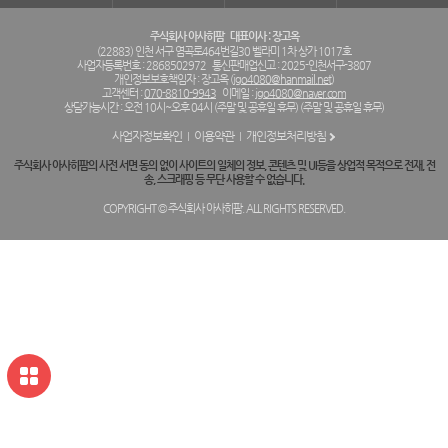
주식회사 아사히팜
대표이사 : 장고옥
(22883) 인천 서구 염곡로464번길30 벨라미 1차 상가 1017호
사업자등록번호 : 2868502972
통신판매업신고 : 2025-인천서구-3807
개인정보보호책임자 : 장고옥 (
jgo4080@hanmail.net
)
고객센터 :
070-8810-9943
이메일 :
jgo4080@naver.com
상담가능시간 : 오전 10시~오후 04시 (주말 및 공휴일 휴무) (주말 및 공휴일 휴무)
사업자정보확인
이용약관
개인정보처리방침
주식회사 아사히팜의 사전 서면 동의 없이 사이트의 일체의 정보, 콘텐츠 및 UI등을 상업적 목적으로 전재, 전
송, 스크래핑 등 무단 사용할 수 없습니다.
COPYRIGHT © 주식회사 아사히팜. ALL RIGHTS RESERVED.