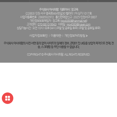
주식회사 아사히팜
대표이사 : 장고옥
(22883) 인천 서구 염곡로464번길30 벨라미 1차 상가 1017호
사업자등록번호 : 2868502972
통신판매업신고 : 2025-인천서구-3807
개인정보보호책임자 : 장고옥 (
jgo4080@hanmail.net
)
고객센터 :
070-8810-9943
이메일 :
jgo4080@naver.com
상담가능시간 : 오전 10시~오후 04시 (주말 및 공휴일 휴무) (주말 및 공휴일 휴무)
사업자정보확인
이용약관
개인정보처리방침
주식회사 아사히팜의 사전 서면 동의 없이 사이트의 일체의 정보, 콘텐츠 및 UI등을 상업적 목적으로 전재, 전
송, 스크래핑 등 무단 사용할 수 없습니다.
COPYRIGHT © 주식회사 아사히팜. ALL RIGHTS RESERVED.