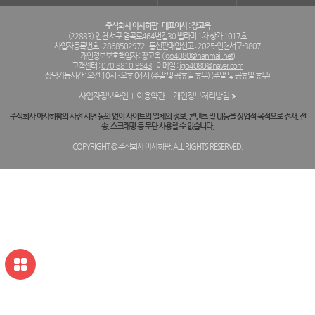
주식회사 아사히팜
대표이사 : 장고옥
(22883) 인천 서구 염곡로464번길30 벨라미 1차 상가 1017호
사업자등록번호 : 2868502972
통신판매업신고 : 2025-인천서구-3807
개인정보보호책임자 : 장고옥 (
jgo4080@hanmail.net
)
고객센터 :
070-8810-9943
이메일 :
jgo4080@naver.com
상담가능시간 : 오전 10시~오후 04시 (주말 및 공휴일 휴무) (주말 및 공휴일 휴무)
사업자정보확인
이용약관
개인정보처리방침
주식회사 아사히팜의 사전 서면 동의 없이 사이트의 일체의 정보, 콘텐츠 및 UI등을 상업적 목적으로 전재, 전
송, 스크래핑 등 무단 사용할 수 없습니다.
COPYRIGHT © 주식회사 아사히팜. ALL RIGHTS RESERVED.