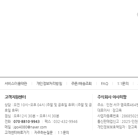
서비스이용약관
개인정보처리방침
주문/배송조회
FAQ
1:1문의
고객지원센터
주식회사 아사히팜
상담 : 오전 10시~오후 04시 (주말 및 공휴일 휴무) (주말 및 공
주소 : 인천 서구 염곡로464
휴일 휴무)
대표이사 : 장고옥
점심 : 오후12시 30분 ~ 오후1시 30분
사업자등록번호 : 2868502
전화 :
070-8810-9943
팩스 : 032-432-9946
통신판매업신고 : 2025-인천
|
메일 :
jgo4080@naver.com
개인정보보호책임자 : 장고옥 
고객센터바로가기
자주하는질문
1:1문의
|
|