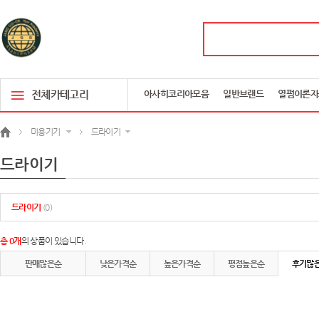
전체카테고리
아사히코리아모음
일반브랜드
열펌이론자
미용기기
드라이기
드라이기
드라이기
(0)
총 0개
의 상품이 있습니다.
판매많은순
낮은가격순
높은가격순
평점높은순
후기많