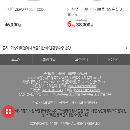
아사히 ZERO베이스 1000g
[리뉴얼] 나미나미 제로플러스 원샷 01
300ml
40,800원
6
46,000
38,000
원
%
원
공지
가상계좌결제시 세금계산서/현금영수증 발행
로그인
회원가입
고객센터
PC버전
주식회사 아사히팜
대표이사 : 장고옥
(22883) 인천 서구 염곡로464번길30 벨라미 1차 상가 1017호
사업자등록번호 : 2868502972
통신판매업신고 : 2025-인천서구-3807
개인정보보호책임자 : 장고옥 (
jgo4080@hanmail.net
)
고객센터 :
070-8810-9943
이메일 :
jgo4080@naver.com
상담가능시간 : 오전 10시~오후 04시 (주말 및 공휴일 휴무) (주말 및 공휴일 휴무)
사업자정보확인
이용약관
개인정보처리방침
주식회사 아사히팜의 사전 서면 동의 없이 사이트의 일체의 정보, 콘텐츠 및 UI등을 상업적 목적으로 전재, 전
송, 스크래핑 등 무단 사용할 수 없습니다.
COPYRIGHT © 주식회사 아사히팜. ALL RIGHTS RESERVED.