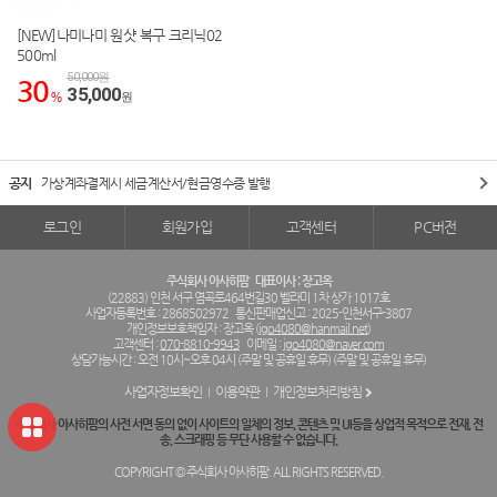
[NEW]나미나미 원샷 복구 크리닉02
500ml
50,000원
30
35,000
%
원
공지
가상계좌결제시 세금계산서/현금영수증 발행
로그인
회원가입
고객센터
PC버전
주식회사 아사히팜
대표이사 : 장고옥
(22883) 인천 서구 염곡로464번길30 벨라미 1차 상가 1017호
사업자등록번호 : 2868502972
통신판매업신고 : 2025-인천서구-3807
개인정보보호책임자 : 장고옥 (
jgo4080@hanmail.net
)
고객센터 :
070-8810-9943
이메일 :
jgo4080@naver.com
상담가능시간 : 오전 10시~오후 04시 (주말 및 공휴일 휴무) (주말 및 공휴일 휴무)
사업자정보확인
이용약관
개인정보처리방침
주식회사 아사히팜의 사전 서면 동의 없이 사이트의 일체의 정보, 콘텐츠 및 UI등을 상업적 목적으로 전재, 전
송, 스크래핑 등 무단 사용할 수 없습니다.
COPYRIGHT © 주식회사 아사히팜. ALL RIGHTS RESERVED.