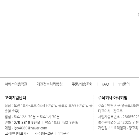
서비스이용약관
개인정보처리방침
주문/배송조회
FAQ
1:1문의
고객지원센터
주식회사 아사히팜
상담 : 오전 10시~오후 04시 (주말 및 공휴일 휴무) (주말 및 공
주소 : 인천 서구 염곡로464
휴일 휴무)
대표이사 : 장고옥
점심 : 오후12시 30분 ~ 오후1시 30분
사업자등록번호 : 2868502
전화 :
070-8810-9943
팩스 : 032-432-9946
통신판매업신고 : 2025-인천
|
메일 :
jgo4080@naver.com
개인정보보호책임자 : 장고옥 
고객센터바로가기
자주하는질문
1:1문의
|
|