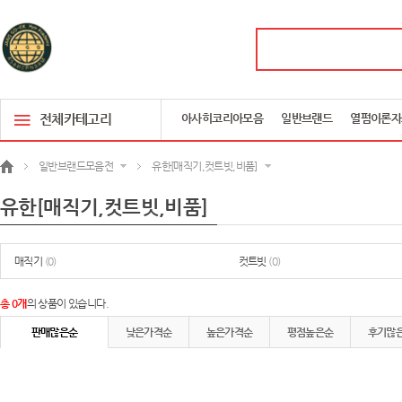
전체카테고리
아사히코리아모음
일반브랜드
열펌이론자
일반브랜드모음전
유한[매직기,컷트빗,비품]
유한[매직기,컷트빗,비품]
매직기
(0)
컷트빗
(0)
총 0개
의 상품이 있습니다.
판매많은순
낮은가격순
높은가격순
평점높은순
후기많