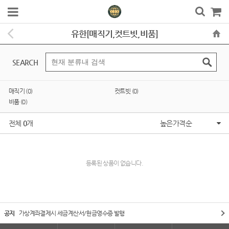
유한[매직기,컷트빗,비품]
SEARCH
매직기 (0)
컷트빗 (0)
비품 (0)
전체
0
개
높은가격순
등록된 상품이 없습니다.
공지
가상계좌결제시 세금계산서/현금영수증 발행