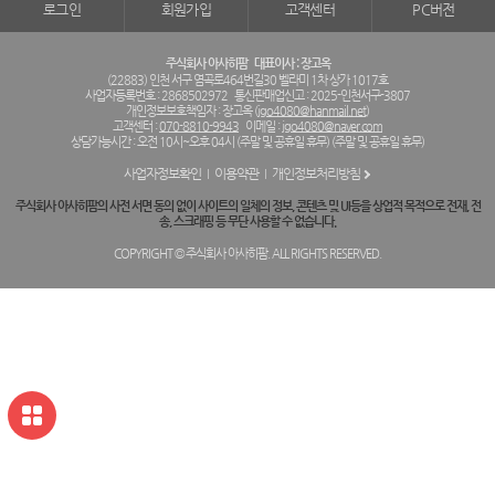
로그인
회원가입
고객센터
PC버전
주식회사 아사히팜
대표이사 : 장고옥
(22883) 인천 서구 염곡로464번길30 벨라미 1차 상가 1017호
사업자등록번호 : 2868502972
통신판매업신고 : 2025-인천서구-3807
개인정보보호책임자 : 장고옥 (
jgo4080@hanmail.net
)
고객센터 :
070-8810-9943
이메일 :
jgo4080@naver.com
상담가능시간 : 오전 10시~오후 04시 (주말 및 공휴일 휴무) (주말 및 공휴일 휴무)
사업자정보확인
이용약관
개인정보처리방침
주식회사 아사히팜의 사전 서면 동의 없이 사이트의 일체의 정보, 콘텐츠 및 UI등을 상업적 목적으로 전재, 전
송, 스크래핑 등 무단 사용할 수 없습니다.
COPYRIGHT © 주식회사 아사히팜. ALL RIGHTS RESERVED.