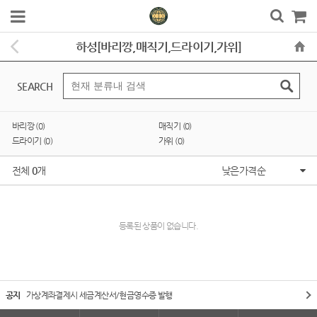
하성[바리깡,매직기,드라이기,가위]
SEARCH
바리깡 (0)
매직기 (0)
드라이기 (0)
가위 (0)
전체
0
개
낮은가격순
등록된 상품이 없습니다.
공지
가상계좌결제시 세금계산서/현금영수증 발행