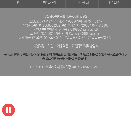
로그인
회원가입
고객센터
PC버전
주식회사 아사히팜
대표이사 : 장고옥
(22883) 인천 서구 염곡로464번길30 벨라미 1차 상가 1017호
사업자등록번호 : 2868502972
통신판매업신고 : 2025-인천서구-3807
개인정보보호책임자 : 장고옥 (
jgo4080@hanmail.net
)
고객센터 :
070-8810-9943
이메일 :
jgo4080@naver.com
상담가능시간 : 오전 10시~오후 04시 (주말 및 공휴일 휴무) (주말 및 공휴일 휴무)
사업자정보확인
이용약관
개인정보처리방침
주식회사 아사히팜의 사전 서면 동의 없이 사이트의 일체의 정보, 콘텐츠 및 UI등을 상업적 목적으로 전재, 전
송, 스크래핑 등 무단 사용할 수 없습니다.
COPYRIGHT © 주식회사 아사히팜. ALL RIGHTS RESERVED.