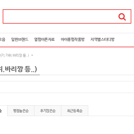
모음
일반브랜드
열펌이론자료
아이롱펌작품방
지역별스터디방
.가위.바리깡 등..)
바리깡 등..)
순
평점높은순
후기많은순
최근등록순