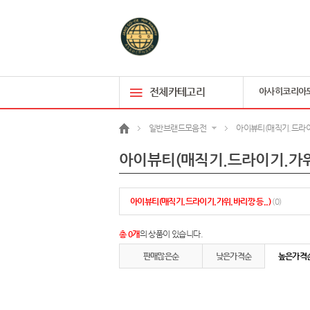
전체카테고리
아사히코리아
일반브랜드모음전
아이뷰티(매직기.드라이기
아이뷰티(매직기.드라이기.가위.
아이뷰티(매직기.드라이기.가위.바리깡 등..)
(0)
총 0개
의 상품이 있습니다.
판매많은순
낮은가격순
높은가격