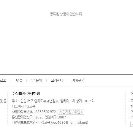
등록된 상품이 없습니다.
송조회
FAQ
1:1문의
고객센터
제휴문의
주식회사 아사히팜
 및 공
주소 : 인천 서구 염곡로464번길30 벨라미 1차 상가 1017호
고
대표이사 : 장고옥
현
사업자등록번호 : 2868502972
구
사업자정보확인
통신판매업신고 : 2025-인천서구-3807
보
개인정보보호책임자 : 장고옥 (
jgo4080@hanmail.net
)