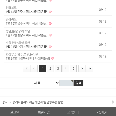
1월 11일 광주 세미나 사진[퍼온글]
전라북도
08-12
1월 14일 전주 세미나 사진[퍼온글]
경상북도
08-12
1월 15일 경주 세미나 사진[퍼온글]
성남,분당,구리,하남
08-12
1월 17일 성남 세미나 사진[퍼온글]
수원,안산,화성,오산
08-12
1월 21일 수원 세미나 사진[퍼온글]
의정부,남양주,포천,동두천
08-12
1월 24일 의정부 세미나 사진[퍼온글]
1
2
3
4
5
공지
가상계좌결제시 세금계산서/현금영수증 발행
로그인
회원가입
고객센터
PC버전