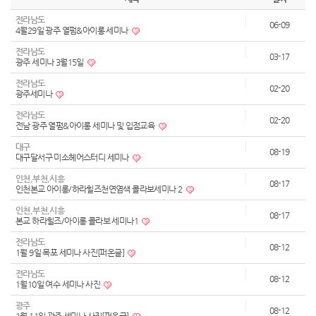
전라남도
06-09
4월29일 광주 열펌&아이롱 세미나
전라남도
03-17
광주 세미나 3월15일
전라남도
02-20
광주세미나
전라남도
02-20
전남 광주 열펌&아이롱 세미나 및 입점교육
대구
08-19
대구달서구 미소헤어스터디 세미나
인천,부천,시흥
08-17
인천본교 아이롱/하라힐즈천연염색 콜라보세미나 2
인천,부천,시흥
08-17
본교 하라힐즈/아이롱 콜라보 세미나1
전라남도
08-12
1월 9일 목포 세미나 사진[퍼온글]
전라남도
08-12
1월10일 여수 세미나 사진
광주
08-12