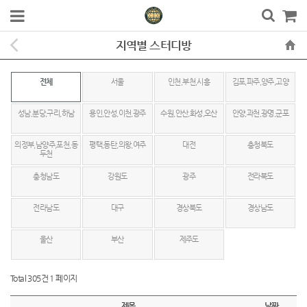
지역별 스터디방
전체
서울
인천,부천,시흥
김포,파주,양주,고양
성남,분당,구리,하남
용인,안성,이천,광주
수원,안산,화성,오산
안양,과천,광명,군포
의정부,남양주,포천,동
평택,동탄,의왕,여주
대전
충청북도
두천
충청남도
강원도
광주
전라북도
전라남도
대구
경상북도
경상남도
울산
부산
제주도
Total 305건
1 페이지
제목
날짜