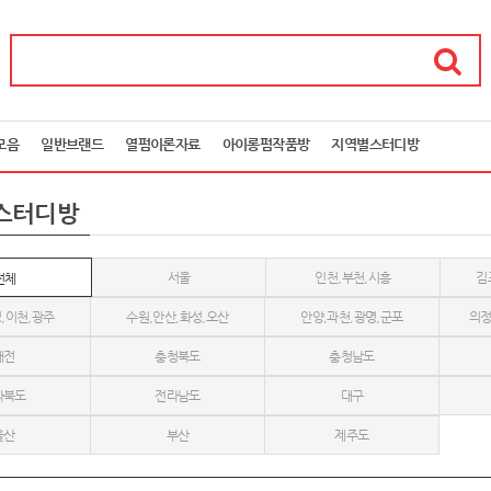
모음
일반브랜드
열펌이론자료
아이롱펌작품방
지역별스터디방
스터디방
서울
인천,부천,시흥
김
전체
,이천,광주
수원,안산,화성,오산
안양,과천,광명,군포
의정
대전
충청북도
충청남도
라북도
전라남도
대구
울산
부산
제주도