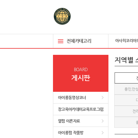
전체카테고리
아사히코리아
지역별 
BOARD
게시판
용인,안성
아이롱동영상코너
장고옥아카데미교육프로그램
전
열펌 이론자료
아이롱펌 작품방