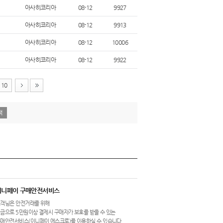
아사히코리아
08-12
9927
아사히코리아
08-12
9913
아사히코리아
08-12
10006
아사히코리아
08-12
9922
10
이니페이 구매안전서비스
객님은 안전거래를 위해
금으로 5만원이상 결제시 구매자가 보호를 받을 수 있는
매안전서비스(이니페이 에스크로)를 이용하실 수 있습니다.