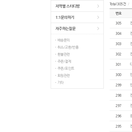
Total 305건
/
지역별 스터디방
번호
1:1문의하기
305
자주하는질문
304
배송문의
303
취소/교환/반품
302
환불관련
주문/결제
301
쿠폰/포인트
300
회원관련
기타
299
298
297
296
295