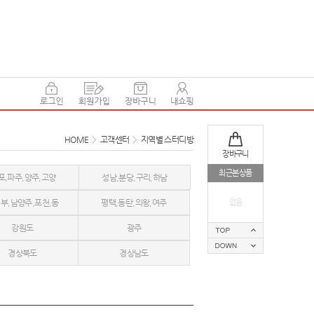
HOME
>
고객센터
>
지역별 스터디방
장바구니
최근본상품
포,파주,양주,고양
성남,분당,구리,하남
부,남양주,포천,동
평택,동탄,의왕,여주
없음
강원도
광주
두천
경상북도
경상남도