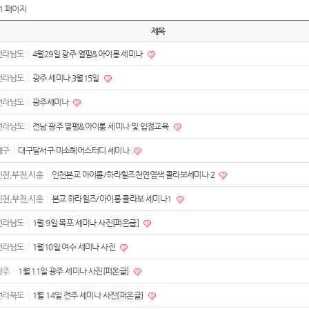
1 페이지
제목
전라남도
4월29일 광주 열펌&아이롱 세미나
전라남도
광주 세미나 3월15일
전라남도
광주세미나
전라남도
전남 광주 열펌&아이롱 세미나 및 입점교육
대구
대구달서구 미소헤어스터디 세미나
인천,부천,시흥
인천본교 아이롱/하라힐즈천연염색 콜라보세미나 2
인천,부천,시흥
본교 하라힐즈/아이롱 콜라보 세미나1
전라남도
1월 9일 목포 세미나 사진[퍼온글]
전라남도
1월10일 여수 세미나 사진
광주
1월 11일 광주 세미나 사진[퍼온글]
전라북도
1월 14일 전주 세미나 사진[퍼온글]