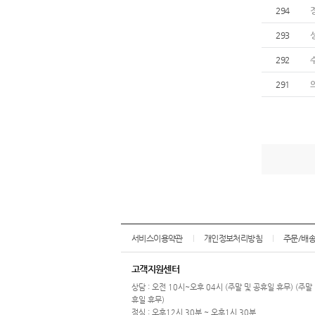
294
293
292
291
서비스이용약관
개인정보처리방침
주문/배
고객지원센터
상담 : 오전 10시~오후 04시 (주말 및 공휴일 휴무) (주말
휴일 휴무)
점심 : 오후12시 30분 ~ 오후1시 30분