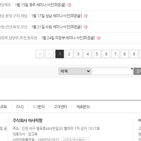
경상북도
1월 15일 경주 세미나 사진[퍼온글]
성남,분당,구리,하남
1월 17일 성남 세미나 사진[퍼온글]
수원,안산,화성,오산
1월 21일 수원 세미나 사진[퍼온글]
의정부,남양주,포천,동두천
1월 24일 의정부 세미나 사진[퍼온글]
1
2
3
4
5
6
7
8
9
송조회
FAQ
1:1문의
고객센터
제휴문의
주식회사 아사히팜
 및 공
주소 : 인천 서구 염곡로464번길30 벨라미 1차 상가 1017호
고
대표이사 : 장고옥
현
사업자등록번호 : 2868502972
구
사업자정보확인