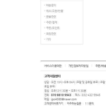
배송문의
취소/교환/반품
환불관련
주문/결제
쿠폰/포인트
회원관련
기타
서비스이용약관
개인정보처리방침
주문/배
고객지원센터
상담 : 오전 10시~오후 04시 (주말 및 공휴일 휴무) (주말
휴일 휴무)
점심 : 오후12시 30분 ~ 오후1시 30분
전화 :
070-8810-9943
팩스 : 032-432-9946
|
메일 :
jgo4080@naver.com
고객센터바로가기
자주하는질문
1:1문의
|
|