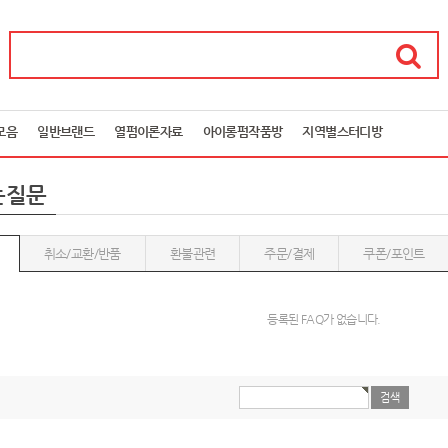
모음
일반브랜드
열펌이론자료
아이롱펌작품방
지역별스터디방
는질문
취소/교환/반품
환불관련
주문/결제
쿠폰/포인트
등록된 FAQ가 없습니다.