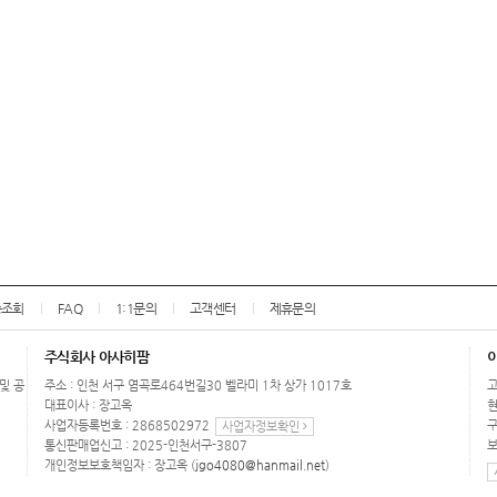
송조회
FAQ
1:1문의
고객센터
제휴문의
주식회사 아사히팜
 및 공
주소 : 인천 서구 염곡로464번길30 벨라미 1차 상가 1017호
고
대표이사 : 장고옥
현
사업자등록번호 : 2868502972
구
사업자정보확인
통신판매업신고 : 2025-인천서구-3807
보
개인정보보호책임자 : 장고옥 (
jgo4080@hanmail.net
)