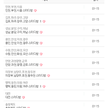
인천,부천,시흥
01-15
인천,부천,시흥 스터디방
김포,파주,양주,고양
01-15
김포,파주,양주,고양 스터디방
1
성남,분당,구리,하남
01-15
성남,분당,구리,하남 스터디방
용인,안성,이천,광주
01-15
용인,안성,이천,광주 스터디방
수원,안산,화성,오산
01-15
수원,안산,화성,오산 스터디방
안양,과천광명,군포
01-15
안양,과천,광명,군포 스터디방
의정부,남양주,포천,동두천
01-15
의정부,남양주,포천,동두천 스터디방
평택,동탄,의왕,여주
01-15
평택,동탄,의왕,여주 스터디방
1
대전
01-15
대전 스터디방
충청북도
01-15