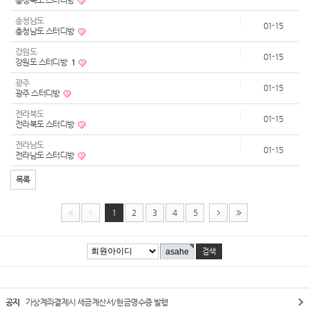
충청북도 스터디방
충청남도
01-15
충청남도 스터디방
강원도
01-15
강원도 스터디방
1
광주
01-15
광주 스터디방
전라북도
01-15
전라북도 스터디방
전라남도
01-15
전라남도 스터디방
목록
1
2
3
4
5
공지
가상계좌결제시 세금계산서/현금영수증 발행