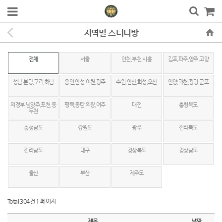
지역별 스터디방
전체
서울
인천,부천,시흥
김포,파주,양주,고양
성남,분당,구리,하남
용인,안성,이천,광주
수원,안산,화성,오산
안양,과천,광명,군포
의정부,남양주,포천,동
평택,동탄,의왕,여주
대전
충청북도
두천
충청남도
강원도
광주
전라북도
전라남도
대구
경상북도
경상남도
울산
부산
제주도
Total 304건
1 페이지
제목
날짜