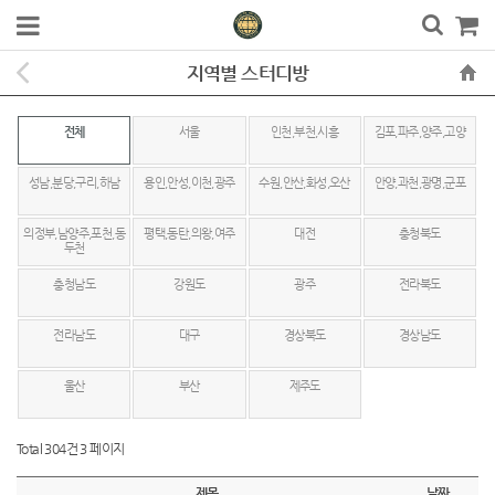
지역별 스터디방
전체
서울
인천,부천,시흥
김포,파주,양주,고양
성남,분당,구리,하남
용인,안성,이천,광주
수원,안산,화성,오산
안양,과천,광명,군포
의정부,남양주,포천,동
평택,동탄,의왕,여주
대전
충청북도
두천
충청남도
강원도
광주
전라북도
전라남도
대구
경상북도
경상남도
울산
부산
제주도
Total 304건
3 페이지
제목
날짜