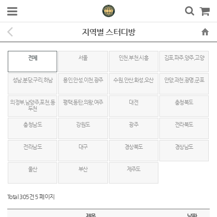
지역별 스터디방
전체
서울
인천,부천,시흥
김포,파주,양주,고양
성남,분당,구리,하남
용인,안성,이천,광주
수원,안산,화성,오산
안양,과천,광명,군포
의정부,남양주,포천,동
평택,동탄,의왕,여주
대전
충청북도
두천
충청남도
강원도
광주
전라북도
전라남도
대구
경상북도
경상남도
울산
부산
제주도
Total 305건
5 페이지
제목
날짜