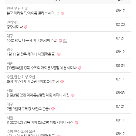
인천,부천,시흥
08-17
본교 하라힐즈/아이롱 콜라보 세미나1
전라남도
02-20
광주세미나
대구
07-21
10월 30일 대구 세미나 현장(퍼온글)
광주
08-12
1월 11일 광주 세미나 사진[퍼온글]
서울
08-04
[09월04일] 강북 수유리 아이롱&열펌 체험 세미나
수원,안산,화성,오산
07-11
화성 아우라제이 열펌아이롱특강현장
서울
08-03
[1월8일] 양천 아이롱&열펌 체험 세미나 사진
대구
07-21
7월 9일 대구특강 사진(퍼온글)
서울
08-11
[10월24일] 강북 아이롱&열펌 체험 세미나 사진
수원,안산,화성,오산
08-12