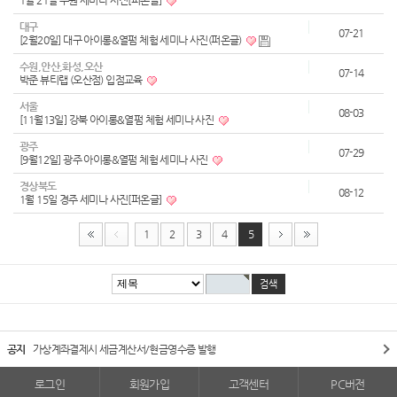
1월 21일 수원 세미나 사진[퍼온글]
대구
07-21
[2월20일] 대구 아이롱&열펌 체험 세미나 사진(퍼온글)
수원,안산,화성,오산
07-14
박준 뷰티랩 (오산점) 입점교육
서울
08-03
[11월13일] 강북 아이롱&열펌 체험 세미나 사진
광주
07-29
[9월12일] 광주 아이롱&열펌 체험 세미나 사진
경상북도
08-12
1월 15일 경주 세미나 사진[퍼온글]
1
2
3
4
5
공지
가상계좌결제시 세금계산서/현금영수증 발행
로그인
회원가입
고객센터
PC버전