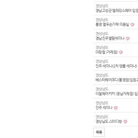
경상남도
경남고성군 엘레강스헤어 입
경상남도
통영 열두손가락 미용실
경상남도
경남진주열펌세미나
경상남도
미랑컬 (거제점)
경상남도
진주 세미나(2차 앵콜 세미나)
경상남도
베스타헤어코디(통영점)입점
경상남도
이철헤어커커 (경남거제점) 
경상남도
진주 세미나
경상남도
경상남도 스터디방
목록