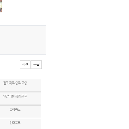
검색
목록
김포,파주,양주,고양
안양,과천,광명,군포
충청북도
전라북도