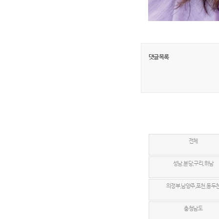
댓글목록
전체
성남,분당,구리,하남
의정부,남양주,포천,동두
충청남도