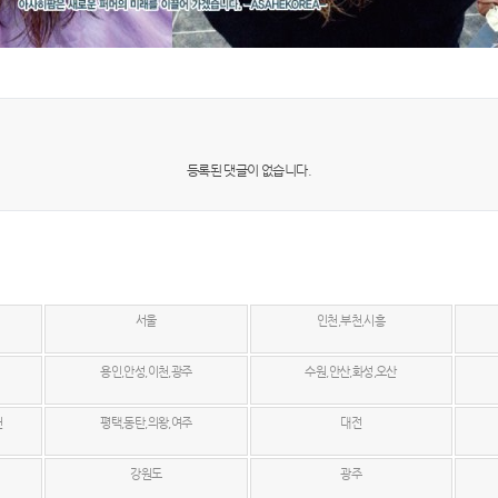
등록된 댓글이 없습니다.
서울
인천,부천,시흥
용인,안성,이천,광주
수원,안산,화성,오산
천
평택,동탄,의왕,여주
대전
강원도
광주