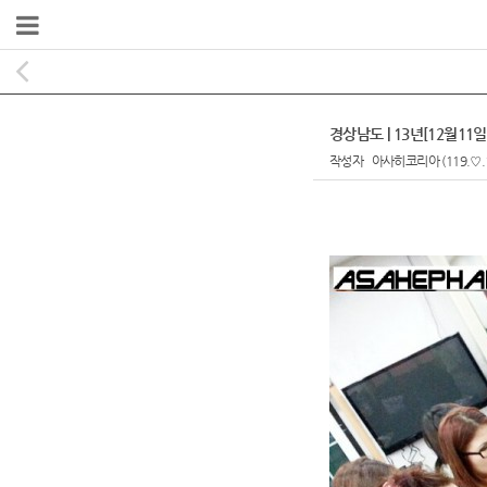
경상남도 | 13년[12월1
작성자
아사히코리아
(119.♡.
본문