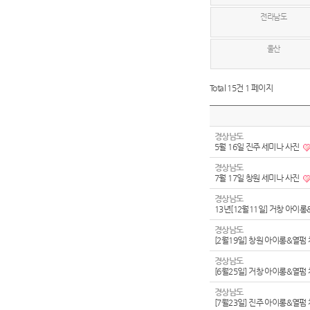
전라남도
울산
Total 15건
1 페이지
경상남도
5월 16일 진주 세미나 사진
경상남도
7월 17일 창원 세미나 사진
경상남도
13년[12월11일] 거창 아이
경상남도
[2월19일] 창원 아이롱&열펌
경상남도
[6월25일] 거창 아이롱&열펌
경상남도
[7월23일] 진주 아이롱&열펌