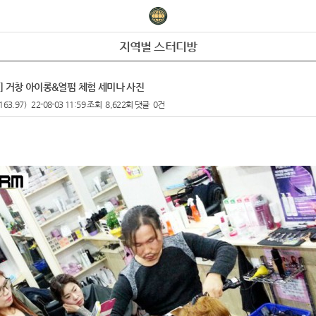
지역별 스터디방
1일] 거창 아이롱&열펌 체험 세미나 사진
163.97)
22-08-03 11:59
조회
8,622회
댓글
0건