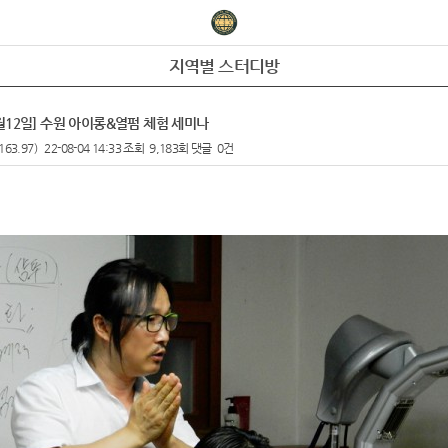
지역별 스터디방
08월12일] 수원 아이롱&열펌 체험 세미나
163.97)
22-08-04 14:33
조회
9,183회
댓글
0건