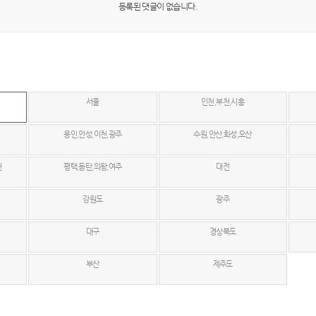
등록된 댓글이 없습니다.
서울
인천,부천,시흥
용인,안성,이천,광주
수원,안산,화성,오산
천
평택,동탄,의왕,여주
대전
강원도
광주
대구
경상북도
부산
제주도