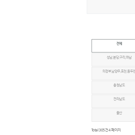
전체
성남,분당,구리,하남
의정부,남양주,포천,동두
충청남도
전라남도
울산
Total 305건
4 페이지