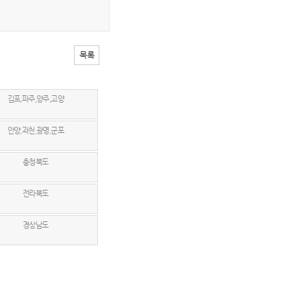
목록
김포,파주,양주,고양
안양,과천,광명,군포
충청북도
전라북도
경상남도