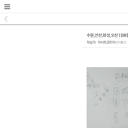
수원,안산,화성,오산 | [
작성자
아사히코리아
(119.♡.
본문