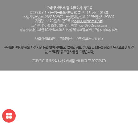
주식회사 아사히팜
대표이사 : 장고옥
(22883) 인천 서구 염곡로464번길30 벨라미 1차 상가 1017호
사업자등록번호 : 2868502972
통신판매업신고 : 2025-인천서구-3807
개인정보보호책임자 : 장고옥 (
jgo4080@hanmail.net
)
고객센터 :
070-8810-9943
이메일 :
jgo4080@naver.com
상담가능시간 : 오전 10시~오후 04시 (주말 및 공휴일 휴무) (주말 및 공휴일 휴무)
사업자정보확인
이용약관
개인정보처리방침
주식회사 아사히팜의 사전 서면 동의 없이 사이트의 일체의 정보, 콘텐츠 및 UI등을 상업적 목적으로 전재, 전
송, 스크래핑 등 무단 사용할 수 없습니다.
COPYRIGHT © 주식회사 아사히팜. ALL RIGHTS RESERVED.