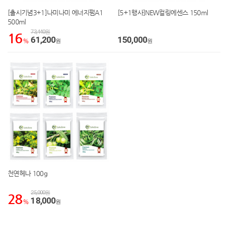
[출시기념3+1]나미나미 에너지펌A1
[5+1행사]NEW컬링에센스 150ml
500ml
73,440원
16
61,200
150,000
%
원
원
천연헤나 100g
25,000원
28
18,000
%
원