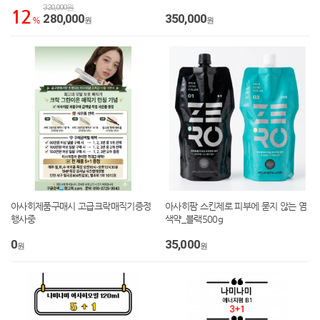
320,000원
12
280,000
350,000
%
원
원
아사히제품구매시 고급크락매직기증정
아사히팜 스킨제로 피부에 묻지 않는 염
행사중
색약_블랙500g
0
35,000
원
원