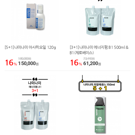
[5+1]나미나미 아사히오일 120g
[3+1]나미나미 에너지펌 B1 500ml &
B1(제로베이스)
180,000원
73,440원
16
16
150,000
61,200
%
원
%
원