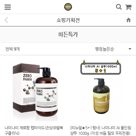
쇼핑기획전
히든특가
전체
9
개
평점높은순
나미나미 제로팜 펩타이드(손상모발복
[리뉴얼★5+1행사] 나미나미 AI 올인원
구클리닉)
샴푸 1000g (지성.비듬.탈모 두피전용)