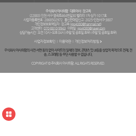
주식회사 아사히팜
대표이사 : 장고옥
(22883) 인천 서구 염곡로464번길30 벨라미 1차 상가 1017호
사업자등록번호 : 2868502972
통신판매업신고 : 2025-인천서구-3807
개인정보보호책임자 : 장고옥 (
jgo4080@hanmail.net
)
고객센터 :
070-8810-9943
이메일 :
jgo4080@naver.com
상담가능시간 : 오전 10시~오후 04시 (주말 및 공휴일 휴무) (주말 및 공휴일 휴무)
사업자정보확인
이용약관
개인정보처리방침
주식회사 아사히팜의 사전 서면 동의 없이 사이트의 일체의 정보, 콘텐츠 및 UI등을 상업적 목적으로 전재, 전
송, 스크래핑 등 무단 사용할 수 없습니다.
COPYRIGHT © 주식회사 아사히팜. ALL RIGHTS RESERVED.