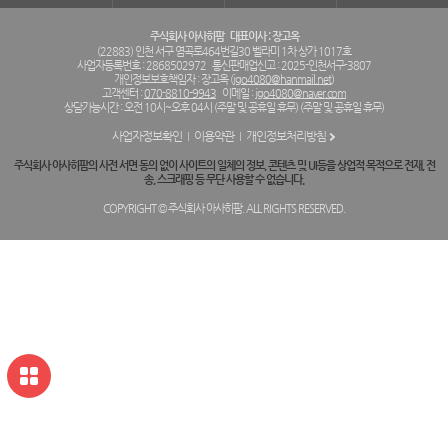
주식회사 아사히팜
대표이사 : 장고옥
(22883) 인천 서구 염곡로464번길30 벨라미 1차 상가 1017호
사업자등록번호 : 2868502972
통신판매업신고 : 2025-인천서구-3807
개인정보보호책임자 : 장고옥 (
jgo4080@hanmail.net
)
고객센터 :
070-8810-9943
이메일 :
jgo4080@naver.com
상담가능시간 : 오전 10시~오후 04시 (주말 및 공휴일 휴무) (주말 및 공휴일 휴무)
사업자정보확인
이용약관
개인정보처리방침
주식회사 아사히팜의 사전 서면 동의 없이 사이트의 일체의 정보, 콘텐츠 및 UI등을 상업적 목적으로 전재, 전
송, 스크래핑 등 무단 사용할 수 없습니다.
COPYRIGHT © 주식회사 아사히팜. ALL RIGHTS RESERVED.