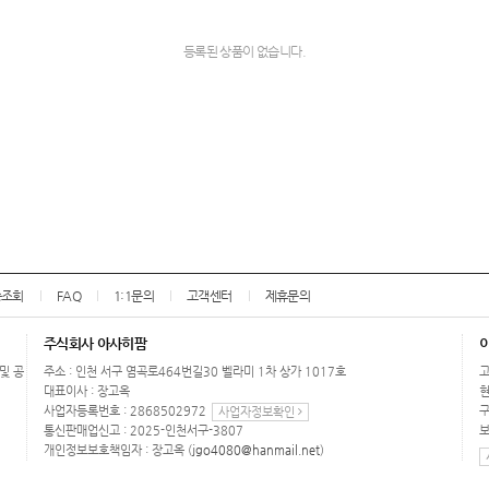
등록된 상품이 없습니다.
송조회
FAQ
1:1문의
고객센터
제휴문의
주식회사 아사히팜
 및 공
주소 : 인천 서구 염곡로464번길30 벨라미 1차 상가 1017호
고
대표이사 : 장고옥
현
사업자등록번호 : 2868502972
구
사업자정보확인
통신판매업신고 : 2025-인천서구-3807
보
개인정보보호책임자 : 장고옥 (
jgo4080@hanmail.net
)