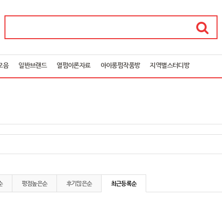
모음
일반브랜드
열펌이론자료
아이롱펌작품방
지역별스터디방
순
평점높은순
후기많은순
최근등록순