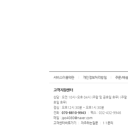
서비스이용약관
개인정보처리방침
주문/배
고객지원센터
상담 : 오전 10시~오후 04시 (주말 및 공휴일 휴무) (주말
휴일 휴무)
점심 : 오후12시 30분 ~ 오후1시 30분
전화 :
070-8810-9943
팩스 : 032-432-9946
|
메일 :
jgo4080@naver.com
고객센터바로가기
자주하는질문
1:1문의
|
|