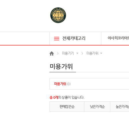
전체카테고리
아사히코리아
미용기기
미용가위
미용가위
미용가위
(0)
총 0개
의 상품이 있습니다.
판매많은순
낮은가격순
높은가격