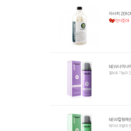
아사히 ZERO
NEW나미나미 
열보호 기능과 
NEW컬링에센스
웨이브 모발에 셋