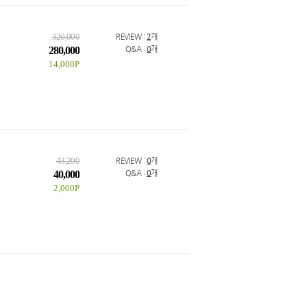
320,000
REVIEW :
2
개
280,000
Q&A :
0
개
14,000P
43,200
REVIEW :
0
개
40,000
Q&A :
0
개
2,000P