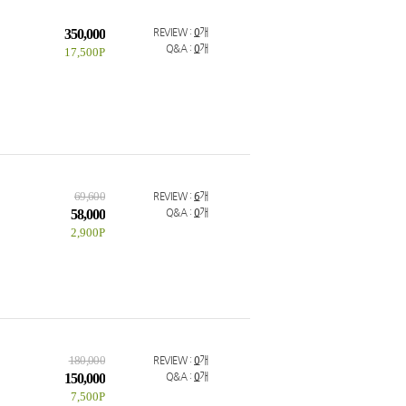
350,000
REVIEW :
0
개
Q&A :
0
개
17,500P
69,600
REVIEW :
6
개
58,000
Q&A :
0
개
2,900P
180,000
REVIEW :
0
개
150,000
Q&A :
0
개
7,500P