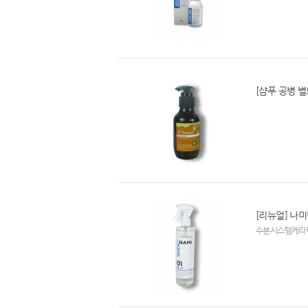
[샴푸 공병 
[리뉴얼] 나미
수분시스템케라