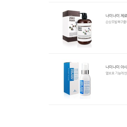
나미나미 제
손상모발복구클
나미나미 아사
열보호 기능에