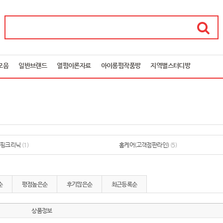
모음
일반브랜드
열펌이론자료
아이롱펌작품방
지역별스터디방
키핑크리닉
(1)
홈케어(고객점판라인)
(5)
순
평점높은순
후기많은순
최근등록순
상품정보