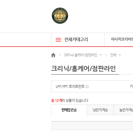
전체카테고리
아사히코리아
크리닉/홈케어/점판라인
전체
크리닉/홈케어/점판라인
LPP,PPT,트리트먼트
(2)
총 12개
의 상품이 있습니다.
판매많은순
낮은가격순
높은가격