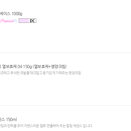
베이스 1000g
열보호제 04 150g (열보호제+영양크림)
건조하고 푸석한 모발을 매끄럽고 윤기있게 가꿔주는 영양크림
 150ml
팅과 탄력을 주어 자연스러운 컬로 연출하여 주는 컬링 에센스 입니다.