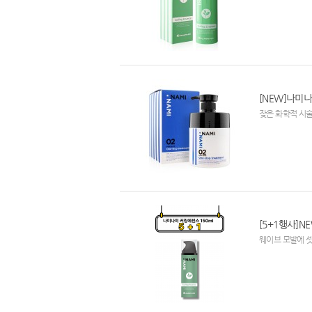
[NEW]나미나
잦은 화학적 시술
[5+1행사]N
웨이브 모발에 셋