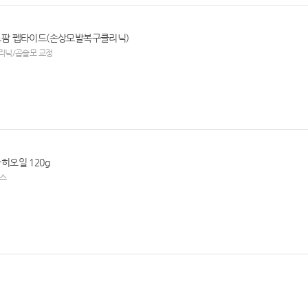
로팜 펩타이드(손상모발복구클리닉)
리닉/곱슬모 교정
히오일 120g
센스