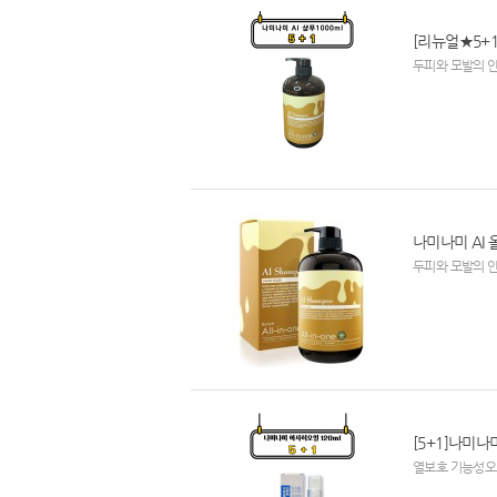
[리뉴얼★5+1
두피와 모발의 안
나미나미 AI 
두피와 모발의 안
[5+1]나미나
열보호 기능성