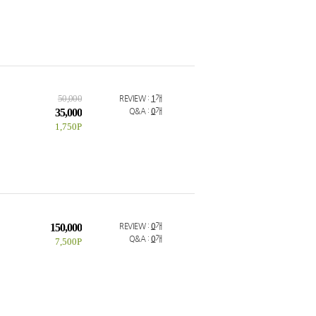
50,000
REVIEW :
1
개
35,000
Q&A :
0
개
1,750P
150,000
REVIEW :
0
개
Q&A :
0
개
7,500P