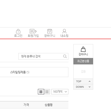
장바구니
현재 분류내 검색
최근본상품
없음
스타일링제품
(5)
160개씩
가격
상품평