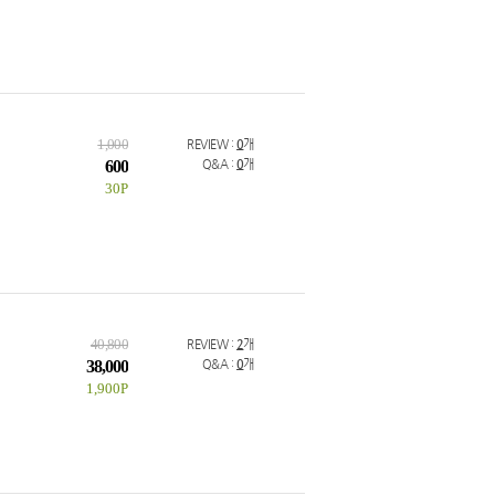
1,000
REVIEW :
0
개
600
Q&A :
0
개
30P
40,800
REVIEW :
2
개
38,000
Q&A :
0
개
1,900P