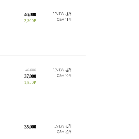
46,000
REVIEW :
1
개
Q&A :
1
개
2,300P
40,000
REVIEW :
4
개
37,000
Q&A :
0
개
1,850P
35,000
REVIEW :
0
개
Q&A :
0
개