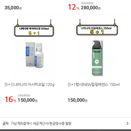
320,000원
12
35,000
280,000
원
%
원
[5+1]나미나미 아사히오일 120g
[5+1행사]NEW컬링에센스 150ml
180,000원
16
150,000
150,000
%
원
원
공지
가상계좌결제시 세금계산서/현금영수증 발행