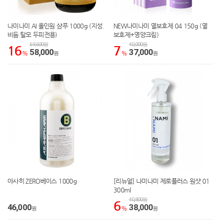
나미나미 AI 올인원 샴푸 1000g (지성.
NEW나미나미 열보호제 04 150g (열
비듬.탈모 두피전용)
보호제+영양크림)
69,600원
40,000원
16
7
58,000
37,000
%
원
%
원
아사히 ZERO베이스 1000g
[리뉴얼] 나미나미 제로플러스 원샷 01
300ml
40,800원
6
46,000
38,000
원
%
원