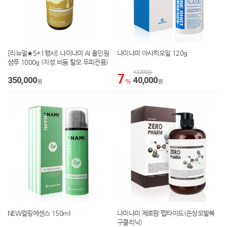
[리뉴얼★5+1행사] 나미나미 AI 올인원
나미나미 아사히오일 120g
샴푸 1000g (지성.비듬.탈모 두피전용)
43,200원
7
350,000
40,000
원
%
원
NEW컬링에센스 150ml
나미나미 제로팜 펩타이드(손상모발복
구클리닉)