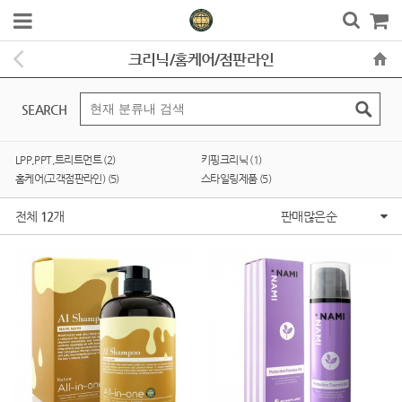
크리닉/홈케어/점판라인
SEARCH
LPP,PPT,트리트먼트 (2)
키핑크리닉 (1)
홈케어(고객점판라인) (5)
스타일링제품 (5)
전체
12
개
판매많은순