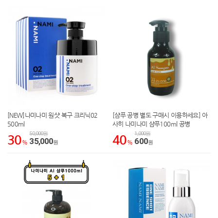
[NEW]나미나미 원샷 복구 크리닉02
[샴푸 공병 별도 구매시 이용하세요] 아
500ml
사히 나미나미 샴푸100ml 공병
50,000원
1,000원
30
40
35,000
600
%
원
%
원