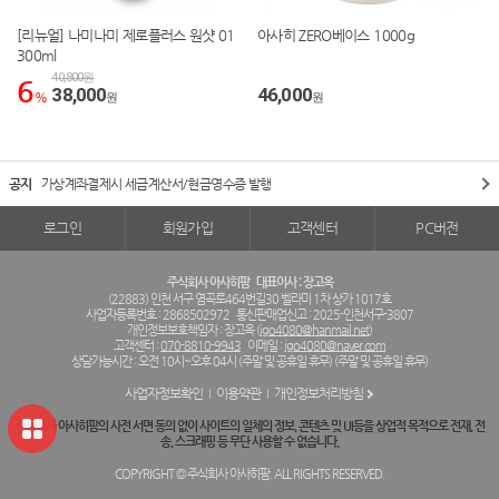
[리뉴얼] 나미나미 제로플러스 원샷 01
아사히 ZERO베이스 1000g
300ml
40,800원
6
38,000
46,000
%
원
원
공지
가상계좌결제시 세금계산서/현금영수증 발행
로그인
회원가입
고객센터
PC버전
주식회사 아사히팜
대표이사 : 장고옥
(22883) 인천 서구 염곡로464번길30 벨라미 1차 상가 1017호
사업자등록번호 : 2868502972
통신판매업신고 : 2025-인천서구-3807
개인정보보호책임자 : 장고옥 (
jgo4080@hanmail.net
)
고객센터 :
070-8810-9943
이메일 :
jgo4080@naver.com
상담가능시간 : 오전 10시~오후 04시 (주말 및 공휴일 휴무) (주말 및 공휴일 휴무)
사업자정보확인
이용약관
개인정보처리방침
주식회사 아사히팜의 사전 서면 동의 없이 사이트의 일체의 정보, 콘텐츠 및 UI등을 상업적 목적으로 전재, 전
송, 스크래핑 등 무단 사용할 수 없습니다.
COPYRIGHT © 주식회사 아사히팜. ALL RIGHTS RESERVED.