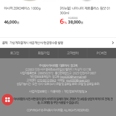
아사히 ZERO베이스 1000g
[리뉴얼] 나미나미 제로플러스 원샷 01
300ml
40,800원
6
46,000
38,000
원
%
원
공지
가상계좌결제시 세금계산서/현금영수증 발행
로그인
회원가입
고객센터
PC버전
주식회사 아사히팜
대표이사 : 장고옥
(22883) 인천 서구 염곡로464번길30 벨라미 1차 상가 1017호
사업자등록번호 : 2868502972
통신판매업신고 : 2025-인천서구-3807
개인정보보호책임자 : 장고옥 (
jgo4080@hanmail.net
)
고객센터 :
070-8810-9943
이메일 :
jgo4080@naver.com
상담가능시간 : 오전 10시~오후 04시 (주말 및 공휴일 휴무) (주말 및 공휴일 휴무)
사업자정보확인
이용약관
개인정보처리방침
주식회사 아사히팜의 사전 서면 동의 없이 사이트의 일체의 정보, 콘텐츠 및 UI등을 상업적 목적으로 전재, 전
송, 스크래핑 등 무단 사용할 수 없습니다.
COPYRIGHT © 주식회사 아사히팜. ALL RIGHTS RESERVED.