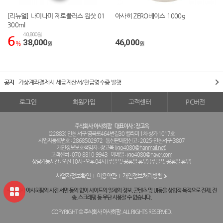
[리뉴얼] 나미나미 제로플러스 원샷 01
아사히 ZERO베이스 1000g
300ml
40,800원
6
38,000
46,000
%
원
원
공지
가상계좌결제시 세금계산서/현금영수증 발행
로그인
회원가입
고객센터
PC버전
주식회사 아사히팜
대표이사 : 장고옥
(22883) 인천 서구 염곡로464번길30 벨라미 1차 상가 1017호
사업자등록번호 : 2868502972
통신판매업신고 : 2025-인천서구-3807
개인정보보호책임자 : 장고옥 (
jgo4080@hanmail.net
)
고객센터 :
070-8810-9943
이메일 :
jgo4080@naver.com
상담가능시간 : 오전 10시~오후 04시 (주말 및 공휴일 휴무) (주말 및 공휴일 휴무)
사업자정보확인
이용약관
개인정보처리방침
주식회사 아사히팜의 사전 서면 동의 없이 사이트의 일체의 정보, 콘텐츠 및 UI등을 상업적 목적으로 전재, 전
송, 스크래핑 등 무단 사용할 수 없습니다.
COPYRIGHT © 주식회사 아사히팜. ALL RIGHTS RESERVED.